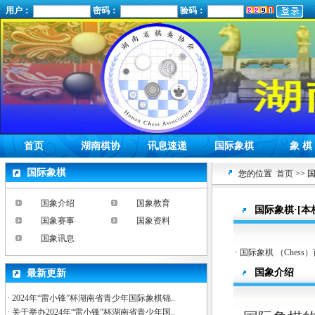
用户：
密码：
验码：
首页
湖南棋协
讯息速递
国际象棋
象 棋
国际象棋
您的位置
首页
>> 
国象介绍
国象教育
国际象棋·[本
国象赛事
国象资料
国象讯息
·
国际象棋 （Chess
国象介绍
最新更新
·
2024年“雷小锋”杯湖南省青少年国际象棋锦..
·
关于举办2024年“雷小锋”杯湖南省青少年国..