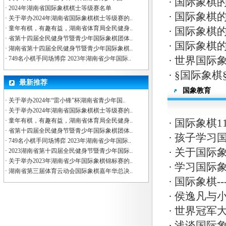
·
国际象棋
·
2024年湖南省国际象棋棋士等级赛名单
·
国际象棋
·
关于举办2024年湖南省国际象棋棋士等级赛的..
·
童年有棋，有趣有益，湖南省体育局全民健身..
·
国际象棋
·
省第十四届全民健身节暨青少年国际象棋团体..
·
国际象棋
·
湖南省第十四届全民健身节暨青少年国际象棋..
·
世界国际象
·
749名小棋手同场博弈 2023年湖南省少年国际..
·
§国际象棋
最新推荐
国象教育
·
关于举办2024年“雷小锋”杯湖南省青少年国..
·
关于举办2024年湖南省国际象棋棋士等级赛的..
·
童年有棋，有趣有益，湖南省体育局全民健身..
·
国际象棋1
·
省第十四届全民健身节暨青少年国际象棋团体..
·
孩子学习
·
749名小棋手同场博弈 2023年湖南省少年国际..
·
关于国际
·
2023湖南省第十四届全民健身节暨青少年国际..
·
关于举办2023年湖南省少年国际象棋锦标赛的..
·
学习国际象
·
湖南省第三届体育云动会国际象棋嘉年华总决..
·
国际象棋-
·
侯逸凡与小
·
世界冠军
·
浅谈国际