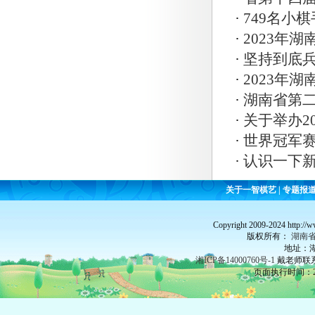
·
749名小棋
·
2023年
·
坚持到底兵
·
2023年
·
湖南省第
·
关于举办2
·
世界冠军
·
认识一下
关于一智棋艺
|
专题报
Copyright 2009-2024 http://
版权所有：
湖南
地址：湖
湘ICP备14000760号-1
戴老师联系：
页面执行时间：26