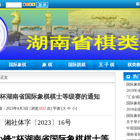
棋
码：
国际象棋
象 棋
国际跳棋
五 子 棋
棋类
热
 正文
·
国际象
·
2019
锋”杯湖南省国际象棋棋士等级赛的通知
·
“汇金城
·
国际象
期：2023年4月3日 | 浏览
1822
次] 字体:[
大
中
小
]
·
2018
·
国际象棋
湘社体
字
〔
2023
〕
16
号
·
关于举办
·
中国国际
·
湖南省
小
锋
”
杯
湖南省国际象棋棋士等