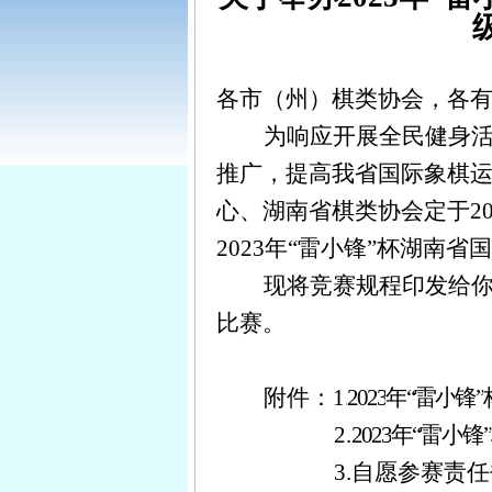
各市（州）棋类协会，各
为响应开展全民健身
推广，提高我省国际象棋
心、
湖南省棋类协会定于20
202
3
年“雷小
锋
”
杯
湖南省国
现将竞赛规程印发给
比赛。
附件：1
.
202
3
年
“雷小
锋
”
2.
202
3
年“雷小
锋
”
3.自愿参赛责