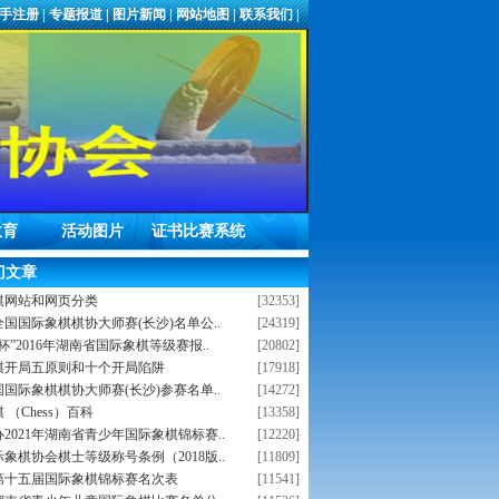
手注册
|
专题报道
|
图片新闻
|
网站地图
|
联系我们
|
教育
活动图片
证书比赛系统
门文章
棋网站和网页分类
[32353]
年全国国际象棋棋协大师赛(长沙)名单公..
[24319]
杯”2016年湖南省国际象棋等级赛报..
[20802]
棋开局五原则和十个开局陷阱
[17918]
全国国际象棋棋协大师赛(长沙)参赛名单..
[14272]
 （Chess）百科
[13358]
2021年湖南省青少年国际象棋锦标赛..
[12220]
象棋协会棋士等级称号条例（2018版..
[11809]
第十五届国际象棋锦标赛名次表
[11541]