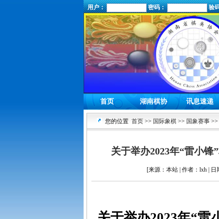
用户：
密码：
验
首页
湖南棋协
讯息速递
您的位置
首页
>>
国际象棋
>>
国象赛事
>>
关于举办2023年“雷小
[来源：本站 | 作者：lxh | 日
关于举办
202
3
年
“雷