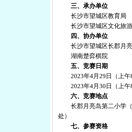
三、承办单位
长沙市望城区教育局
长沙市望城区文化旅
四、协办单位
长沙市望城区长郡月
湖南楚弈棋院
五、竞赛日期
202
3
年
4
月
29
日（上午8:
202
3
年
4
月
30
日（上午8:
六、竞赛地点
长郡
月亮岛
第二小学
处）
七、参赛资格