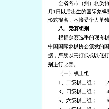
全省各市（州）棋类协
月1日以后
出生
的
国际象棋
形式报名，不接受个人单
八、竞赛组别
根据参赛选手的现有
中国国际象棋协会颁发的
据，严禁以高打低或以低
别进行比赛。
（一）棋士组
1、二级棋士组； 
3、四级棋士组； 
5、六级棋士组； 