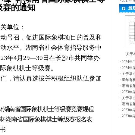
·
2017
级赛的通知
最
有关单位：
活动号召，
促进国际象棋项目的普及和
运动水平。
湖南省社会体育指导服务中
关于举
2
3
年
4
月29
—
30日在长沙市共同举办
·
2024
际象棋棋士等级赛。
·
2024
·
关于举办
你们，请认真选拔并积极组织队伍参加
·
童年有
·
湖南省
·
2023
·
关于举办
·
湖南省
杯
湖南省国际象棋棋士等级赛竞赛规程
·
2023
·
2023
杯
湖南省国际象棋棋士等级赛报名表
任书