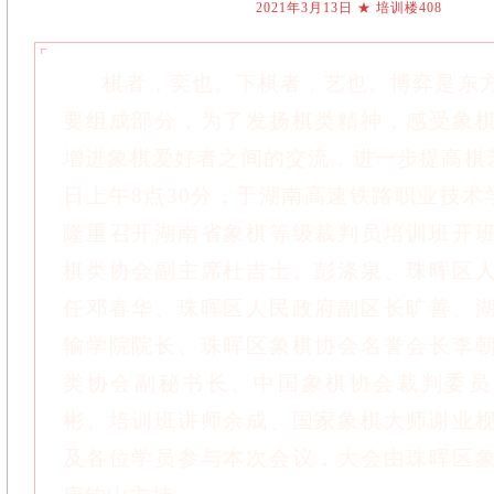
2021年3月13日 ★ 培训楼408
棋者，奕也。下棋者，艺也。博弈是东方
要组成部分，为了发扬棋类精神，感受象
增进象棋爱好者之间的交流，进一步提高棋艺
日上午8点30分，于湖南高速铁路职业技术学
隆重召开湖南省象棋等级裁判员培训班开
棋类协会副主席杜吉士、彭涤泉、珠晖区
任邓春华、珠晖区人民政府副区长旷善、
输学院院长、珠晖区象棋协会名誉会长李
类协会副秘书长、中国象棋协会裁判委员
彬、培训班讲师余成、国家象棋大师谢业
及各位学员参与本次会议，大会由珠晖区