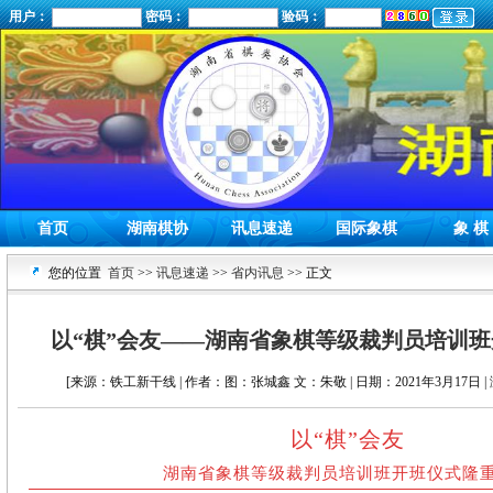
用户：
密码：
验码：
首页
湖南棋协
讯息速递
国际象棋
象 棋
您的位置
首页
>>
讯息速递
>>
省内讯息
>> 正文
以“棋”会友——湖南省象棋等级裁判员培训
[来源：铁工新干线 | 作者：图：张城鑫 文：朱敬 | 日期：2021年3月17日 |
以“棋”会友
湖南省象棋等级裁判员培训班开班仪式隆