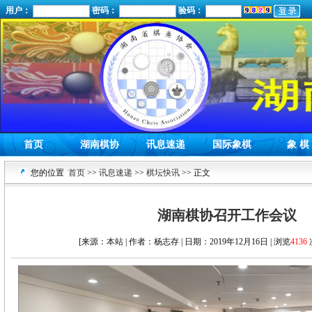
用户：
密码：
验码：
首页
湖南棋协
讯息速递
国际象棋
象 棋
您的位置
首页
>>
讯息速递
>>
棋坛快讯
>> 正文
湖南棋协召开工作会议
[来源：本站 | 作者：杨志存 | 日期：2019年12月16日 | 浏览
4136